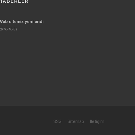
HABERLER
Web sitemiz yenilendi
2016-10-31
SSS
Sitemap
İletişim